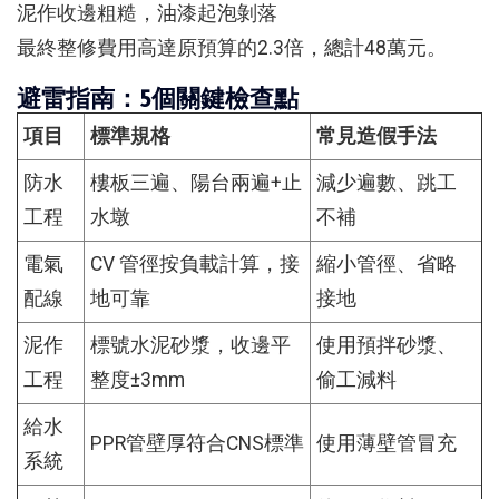
泥作收邊粗糙，油漆起泡剝落
最終整修費用高達原預算的2.3倍，總計48萬元。
避雷指南：5個關鍵檢查點
項目
標準規格
常見造假手法
防水
樓板三遍、陽台兩遍+止
減少遍數、跳工
工程
水墩
不補
電氣
CV 管徑按負載計算，接
縮小管徑、省略
配線
地可靠
接地
泥作
標號水泥砂漿，收邊平
使用預拌砂漿、
工程
整度±3mm
偷工減料
給水
PPR管壁厚符合CNS標準
使用薄壁管冒充
系統